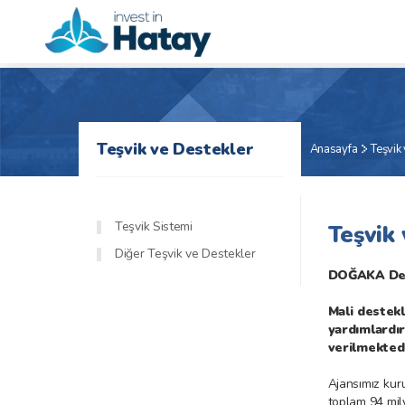
Teşvik ve Destekler
Anasayfa
Teşvik
Teşvik Sistemi
Teşvik
Diğer Teşvik ve Destekler
DOĞAKA Des
Mali destekl
yardımlardı
verilmektedi
Ajansımız kur
toplam 94 mily