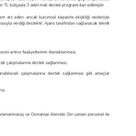
on TL bütçeyle 3 adet mali destek programı ilan edilmiştir.
nem arz eden, ancak kurumsal kapasite eksikliği nedeniyle
macıyla verdiği destektir. Ajans tarafından sağlanacak teknik
ini artırıcı faaliyetlerinin desteklenmesi,
cek çalışmalarına destek sağlanması,
unabilecek çalışmalarına destek sağlanması gibi amaçlar
niz.
ahramanmaraş ve Osmaniye illerinde 3’er uzman personel ile