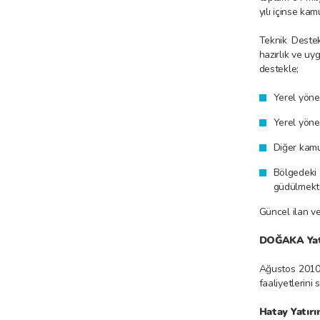
yılı içinse ka
Teknik Destek
hazırlık ve uy
destekle;
Yerel yöne
Yerel yönet
Diğer kamu
Bölgedeki
güdülmekte
Güncel ilan ve
DOĞAKA Yatı
Ağustos 2010 
faaliyetlerini
Hatay Yatırı