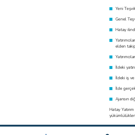
Yeni Teşvi
Genel Teşvi
Hatay ilind
Yatırımcıla
elden takip
Yatırımcıla
İldeki yatı
İldeki iş v
İlde gerçek
Ajansın di
Hatay Yatırım 
yükümlülükleri 