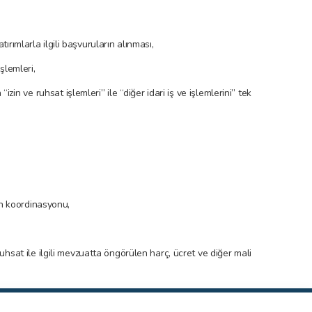
rımlarla ilgili başvuruların alınması,
şlemleri,
zin ve ruhsat işlemleri” ile “diğer idari iş ve işlemlerini” tek
rin koordinasyonu,
uhsat ile ilgili mevzuatta öngörülen harç, ücret ve diğer mali