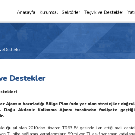
Anasayfa
Kurumsal
Sektörler
Teşvik ve Destekler
Yatı
 ve Destekler
 ve Destekler
tekleri
er Ajansın hazırladığı Bölge Planı’nda yer alan stratejiler doğrult
r. Doğu Akdeniz Kalkınma Ajansı tarafından faaliyete geçtiğ
r.
ulduğu yıl olan 2010’dan itibaren TR63 Bölgesinde ilan ettiği mali dest
on TL hibe sağlamış, yararlanıcıların 99 milyon TL eş-finansman katkıları