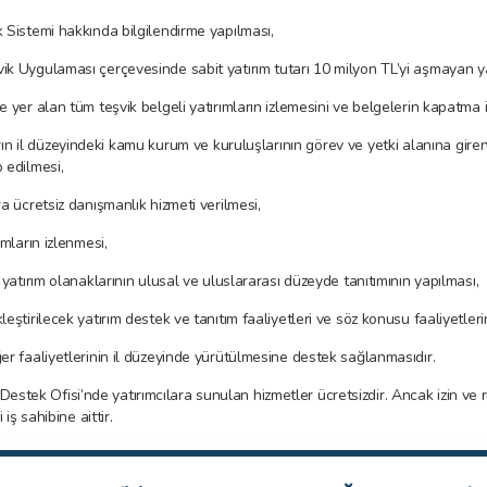
k Sistemi hakkında bilgilendirme yapılması,
k Uygulaması çerçevesinde sabit yatırım tutarı 10 milyon TL’yi aşmayan yatı
e yer alan tüm teşvik belgeli yatırımların izlemesini ve belgelerin kapatma i
rın il düzeyindeki kamu kurum ve kuruluşlarının görev ve yetki alanına giren “i
 edilmesi,
ra ücretsiz danışmanlık hizmeti verilmesi,
rımların izlenmesi,
e yatırım olanaklarının ulusal ve uluslararası düzeyde tanıtımının yapılması,
leştirilecek yatırım destek ve tanıtım faaliyetleri ve söz konusu faaliyetle
ğer faaliyetlerinin il düzeyinde yürütülmesine destek sağlanmasıdır.
Destek Ofisi’nde yatırımcılara sunulan hizmetler ücretsizdir. Ancak izin ve r
iş sahibine aittir.