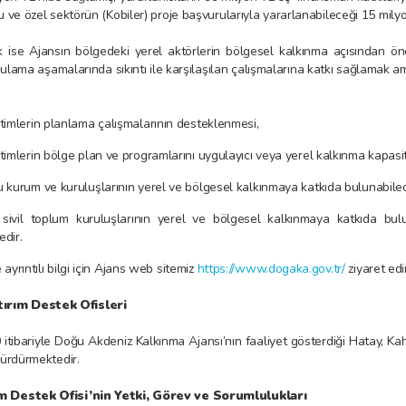
mu ve özel sektörün (Kobiler) proje başvurularıyla yararlanabileceği 15 mily
 ise Ajansın bölgedeki yerel aktörlerin bölgesel kalkınma açısından ö
gulama aşamalarında sıkıntı ile karşılaşılan çalışmalarına katkı sağlamak a
timlerin planlama çalışmalarının desteklenmesi,
imlerin bölge plan ve programlarını uygulayıcı veya yerel kalkınma kapasites
 kurum ve kuruluşlarının yerel ve bölgesel kalkınmaya katkıda bulunabile
 sivil toplum kuruluşlarının yerel ve bölgesel kalkınmaya katkıda bul
dir.
 ayrıntılı bilgi için Ajans web sitemiz
https://www.dogaka.gov.tr/
ziyaret edi
rım Destek Ofisleri
itibariyle Doğu Akdeniz Kalkınma Ajansı’nın faaliyet gösterdiği Hatay, K
 sürdürmektedir.
m Destek Ofisi’nin Yetki, Görev ve Sorumlulukları