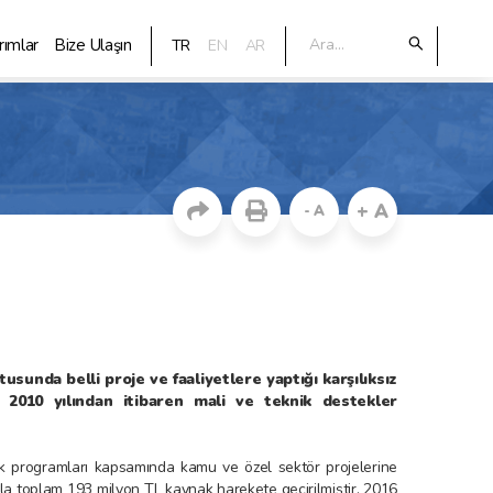
rımlar
Bize Ulaşın
TR
EN
AR
+ A
- A
usunda belli proje ve faaliyetlere yaptığı karşılıksız
i 2010 yılından itibaren mali ve teknik destekler
ek programları kapsamında kamu ve özel sektör projelerine
yla toplam 193 milyon TL kaynak harekete geçirilmiştir. 2016