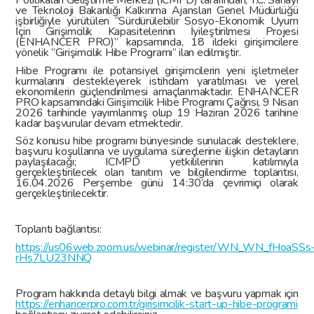
Politikaları Geliştirme Merkezi (ICMPD) tarafından, T.C. Sanayi
ve Teknoloji Bakanlığı Kalkınma Ajansları Genel Müdürlüğü
işbirliğiyle yürütülen “Sürdürülebilir Sosyo-Ekonomik Uyum
İçin Girişimcilik Kapasitelerinin İyileştirilmesi Projesi
(ENHANCER PRO)” kapsamında, 18 ildeki girişimcilere
yönelik “Girişimcilik Hibe Programı” ilan edilmiştir.
Hibe Programı ile potansiyel girişimcilerin yeni işletmeler
kurmalarını destekleyerek istihdam yaratılması ve yerel
ekonomilerin güçlendirilmesi amaçlanmaktadır. ENHANCER
PRO kapsamındaki Girişimcilik Hibe Programı Çağrısı, 9 Nisan
2026 tarihinde yayımlanmış olup 19 Haziran 2026 tarihine
kadar başvurular devam etmektedir.
Söz konusu hibe programı bünyesinde sunulacak desteklere,
başvuru koşullarına ve uygulama süreçlerine ilişkin detayların
paylaşılacağı; ICMPD yetkililerinin katılımıyla
gerçekleştirilecek olan tanıtım ve bilgilendirme toplantısı,
16.04.2026 Perşembe günü 14:30’da çevrimiçi olarak
gerçekleştirilecektir.
Toplantı bağlantısı:
https://us06web.zoom.us/webinar/register/WN_WN_fHoaSSs
rHs7LU23NNQ
Program hakkında detaylı bilgi almak ve başvuru yapmak için
https://enhancerpro.com.tr/girisimcilik-start-up-hibe-programi