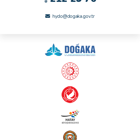
hydo@dogaka.gov.tr