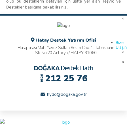
olup bu desteklerin detayları için üstte yer alan Teşvik ve
Destekler başlığına bakabilirsiniz.
Hatay Destek Yatırım Ofisi
Bize
Haraparası Mah. Yavuz Sultan Selim Cad. 1. Tabakhane
Ulaşın
Sk. No:20 Antakya / HATAY 31060
DOĞAKA
Destek Hattı
212 25 76
0326
hydo@dogaka.gov.tr