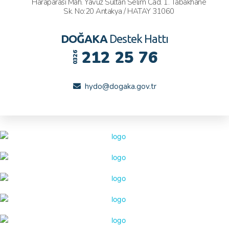
Haraparası Mah. Yavuz Sultan Selim Cad. 1. Tabakhane
Sk. No:20 Antakya / HATAY 31060
DOĞAKA
Destek Hattı
212 25 76
0326
hydo@dogaka.gov.tr