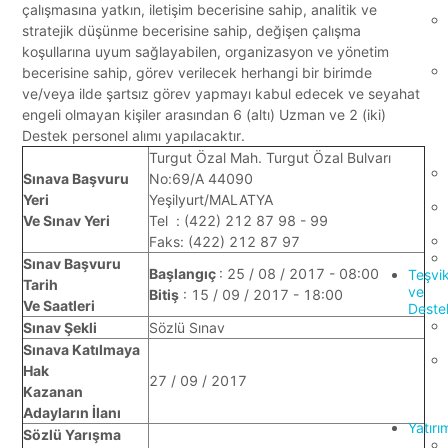
çalışmasına yatkın, iletişim becerisine sahip, analitik ve
stratejik düşünme becerisine sahip, değişen çalışma
koşullarına uyum sağlayabilen, organizasyon ve yönetim
becerisine sahip, görev verilecek herhangi bir birimde
ve/veya ilde şartsız görev yapmayı kabul edecek ve seyahat
engeli olmayan kişiler arasından 6 (altı) Uzman ve 2 (iki)
Destek personel alımı yapılacaktır.
Turgut Özal Mah. Turgut Özal Bulvarı
Sınava Başvuru
No:69/A 44090
Yeri
Yeşilyurt/MALATYA
Ve Sınav Yeri
Tel : (422) 212 87 98 - 99
Faks: (422) 212 87 97
Sınav Başvuru
Başlangıç
: 25 / 08 / 2017 - 08:00
Teşvi
Tarih
ve
Bitiş
: 15 / 09 / 2017 - 18:00
Ve Saatleri
Deste
Sınav Şekli
Sözlü Sınav
Sınava Katılmaya
Hak
27 / 09 / 2017
Kazanan
Adayların İlanı
Yatırı
Sözlü Yarışma