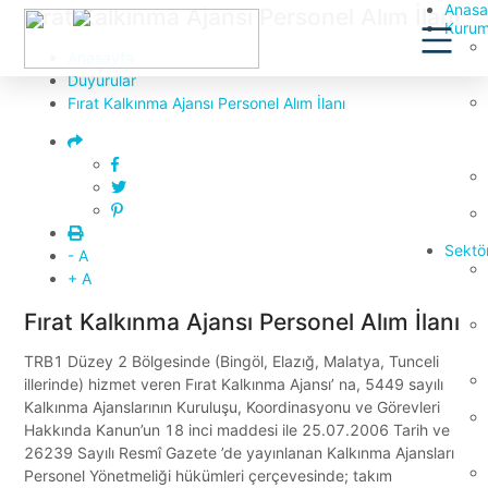
Anasa
Fırat Kalkınma Ajansı Personel Alım İlanı
Kurum
Anasayfa
Duyurular
Fırat Kalkınma Ajansı Personel Alım İlanı
Sektör
- A
+ A
Fırat Kalkınma Ajansı Personel Alım İlanı
TRB1 Düzey 2 Bölgesinde (Bingöl, Elazığ, Malatya, Tunceli
illerinde) hizmet veren Fırat Kalkınma Ajansı’ na, 5449 sayılı
Kalkınma Ajanslarının Kuruluşu, Koordinasyonu ve Görevleri
Hakkında Kanun’un 18 inci maddesi ile 25.07.2006 Tarih ve
26239 Sayılı Resmî Gazete ’de yayınlanan Kalkınma Ajansları
Personel Yönetmeliği hükümleri çerçevesinde; takım