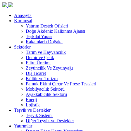
Anasayfa
Kurumsal
Yatırım Destek Ofisleri
Doğu Akdeniz Kalkınma Ajansı
Teşkilat Yapısı
Rakamlarla Doğaka
Sektörler
Tarım ve Hayvancılık
Demir ve Çelik
Filtre Üretimi
Zeytincilik Ve Zeytinyağı
Dış Ticaret
Kültür ve Turizm
Pamuk Ekimi Çırçır Ve Prese Tesisleri
Mobilyacılık Sektörü
Ayakkabıcılık Sektörü
Enerji
Lojistik
Teşvik ve Destekler
Teşvik Sistemi
Diğer Teşvik ve Destekler
Yatırımlar