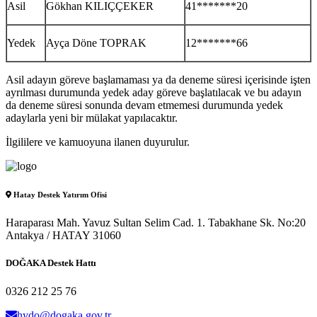
Asil
Gökhan KILIÇÇEKER
41*******20
Yedek
Ayça Döne TOPRAK
12*******66
Asil adayın göreve başlamaması ya da deneme süresi içerisinde işten
ayrılması durumunda yedek aday göreve başlatılacak ve bu adayın
da deneme süresi sonunda devam etmemesi durumunda yedek
adaylarla yeni bir mülakat yapılacaktır.
İlgililere ve kamuoyuna ilanen duyurulur.
Hatay Destek Yatırım Ofisi
Haraparası Mah. Yavuz Sultan Selim Cad. 1. Tabakhane Sk. No:20
Antakya / HATAY 31060
DOĞAKA
Destek Hattı
0326
212 25 76
hydo@dogaka.gov.tr