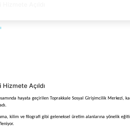
i Hizmete Açıldı
ı
i Hizmete Açıldı
psamında hayata geçirilen Toprakkale Sosyal Girişimcilik Merkezi, kad
adı.
a, kilim ve filografi gibi geleneksel üretim alanlarına yönelik eğit
leniyor.