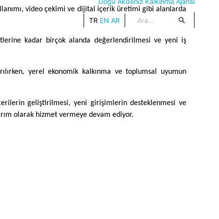
Doğu Akdeniz Kalkınma Ajansı
lanımı, video çekimi ve dijital içerik üretimi gibi alanlarda
TR
EN
AR
yetlerine kadar birçok alanda değerlendirilmesi ve yeni iş
tırılırken, yerel ekonomik kalkınma ve toplumsal uyumun
erilerin geliştirilmesi, yeni girişimlerin desteklenmesi ve
atırım olarak hizmet vermeye devam ediyor.