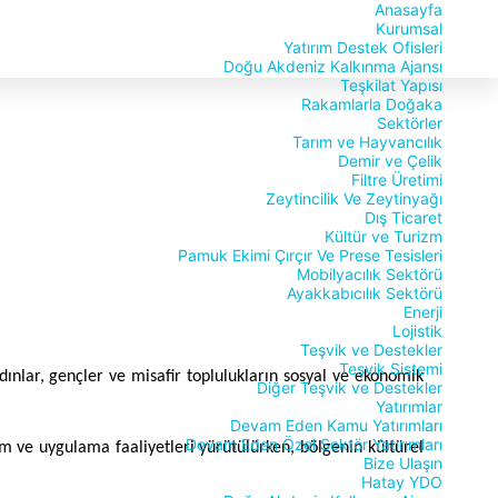
Anasayfa
Kurumsal
Yatırım Destek Ofisleri
Doğu Akdeniz Kalkınma Ajansı
Teşkilat Yapısı
Rakamlarla Doğaka
Sektörler
Tarım ve Hayvancılık
Demir ve Çelik
Filtre Üretimi
Zeytincilik Ve Zeytinyağı
Dış Ticaret
Kültür ve Turizm
Pamuk Ekimi Çırçır Ve Prese Tesisleri
Mobilyacılık Sektörü
Ayakkabıcılık Sektörü
Enerji
Lojistik
Teşvik ve Destekler
Teşvik Sistemi
ınlar, gençler ve misafir toplulukların sosyal ve ekonomik
Diğer Teşvik ve Destekler
Yatırımlar
Devam Eden Kamu Yatırımları
Devam Eden Özel Sektör Yatırımları
im ve uygulama faaliyetleri yürütülürken, bölgenin kültürel
Bize Ulaşın
Hatay YDO